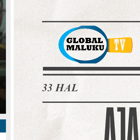
diri Rakerda II IWAPI Ma
li Kota Ambon Ajak Per
olaborasi Majukan UMKM
 6 Agu 2026 - 13:15 WIB
 – Wakil Wali Kota Ambon, Ely Toisutta, menegaskan komit
 memperkuat kolaborasi…