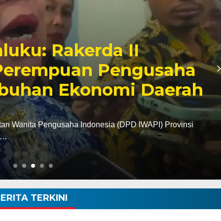
Rakerda II
Ha
puan Pengusaha
Wa
 Ekonomi Daerah
K
Kamis,
usaha Indonesia (DPD IWAPI) Provinsi
AMBON
untuk
ERITA TERKINI