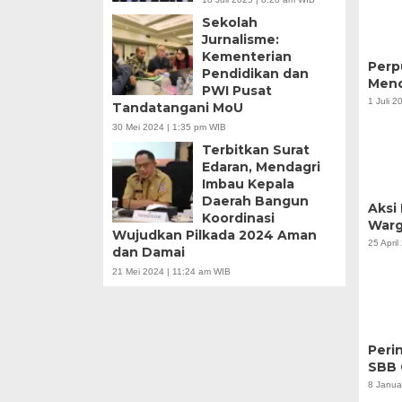
Sekolah
Jurnalisme:
Kementerian
Perp
Pendidikan dan
Menci
PWI Pusat
1 Juli 
Tandatangani MoU
30 Mei 2024 | 1:35 pm WIB
Terbitkan Surat
Edaran, Mendagri
Imbau Kepala
Daerah Bangun
Aksi
Koordinasi
Warg
Wujudkan Pilkada 2024 Aman
25 Apri
dan Damai
21 Mei 2024 | 11:24 am WIB
Peri
SBB 
8 Janua