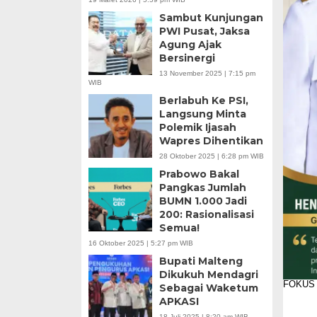
Sambut Kunjungan
PWI Pusat, Jaksa
Agung Ajak
Bersinergi
13 November 2025 | 7:15 pm
WIB
Berlabuh Ke PSI,
Langsung Minta
Polemik Ijasah
Wapres Dihentikan
28 Oktober 2025 | 6:28 pm WIB
Prabowo Bakal
Pangkas Jumlah
BUMN 1.000 Jadi
200: Rasionalisasi
Semua!
16 Oktober 2025 | 5:27 pm WIB
Bupati Malteng
Dikukuh Mendagri
FOKUS
Sebagai Waketum
APKASI
18 Juli 2025 | 8:20 am WIB