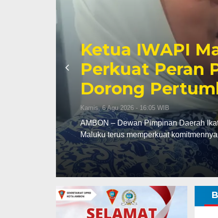
Ketua IWAPI Maluku: 
Perkuat Peran Perem
Dorong Pertumbuhan
Kamis, 6 Agu 2026 - 16:05 WIB
AMBON – Dewan Pimpinan Daerah Ikatan Wanita Peng
Maluku terus memperkuat komitmennya…
B