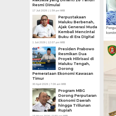
Raksasa yang Dinanti 28 Tahun
Resmi Dimulai
17 Juli 2026 | 1:59 pm WIB
Perpustakaan
Maluku Berbenah,
Ajak Generasi Muda
Pengu
Kembali Mencintai
komit
Buku di Era Digital
1 Juli 2026 | 12:07 pm WIB
Presiden Prabowo
Resmikan Dua
Proyek Hilirisasi di
Maluku Tengah,
Dorong
Pemerataan Ekonomi Kawasan
Timur
30 April 2026 | 7:06 am WIB
Program MBG
Dorong Perputaran
Ekonomi Daerah
hingga Triliunan
Rupiah
19 Maret 2026 | 5:59 pm WIB