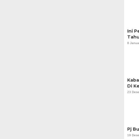
Ini 
Tah
8 Janua
Kaba
Di K
23 Dese
Pj B
19 Dese