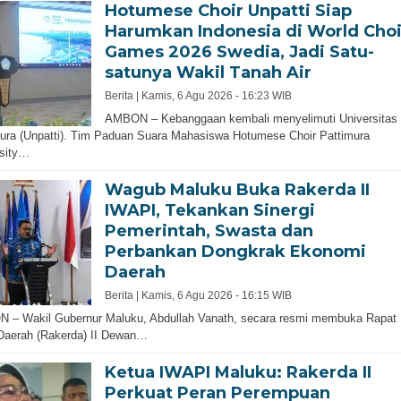
Hotumese Choir Unpatti Siap
Harumkan Indonesia di World Choi
Games 2026 Swedia, Jadi Satu-
satunya Wakil Tanah Air
Berita |
Kamis, 6 Agu 2026 - 16:23 WIB
AMBON – Kebanggaan kembali menyelimuti Universitas
ura (Unpatti). Tim Paduan Suara Mahasiswa Hotumese Choir Pattimura
rsity…
Wagub Maluku Buka Rakerda II
IWAPI, Tekankan Sinergi
Pemerintah, Swasta dan
Perbankan Dongkrak Ekonomi
Daerah
Berita |
Kamis, 6 Agu 2026 - 16:15 WIB
 – Wakil Gubernur Maluku, Abdullah Vanath, secara resmi membuka Rapat
Daerah (Rakerda) II Dewan…
Ketua IWAPI Maluku: Rakerda II
Perkuat Peran Perempuan