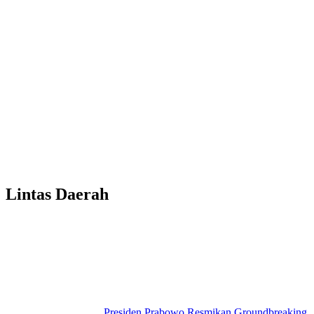
Lintas Daerah
Presiden Prabowo Resmikan Groundbreaking