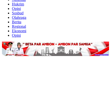
Hukrim
Opini
Sosbud
Olahraga
Berita
Regional
Ekonomi
Opini