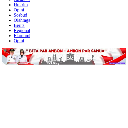
Hukrim
Opini
Sosbud
Olahraga
Berita
Regional
Ekonomi
Opini