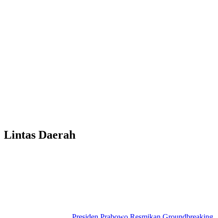
Lintas Daerah
Presiden Prabowo Resmikan Groundbreaking