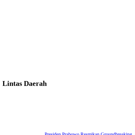
Lintas Daerah
Presiden Prabowo Resmikan Groundbreaking