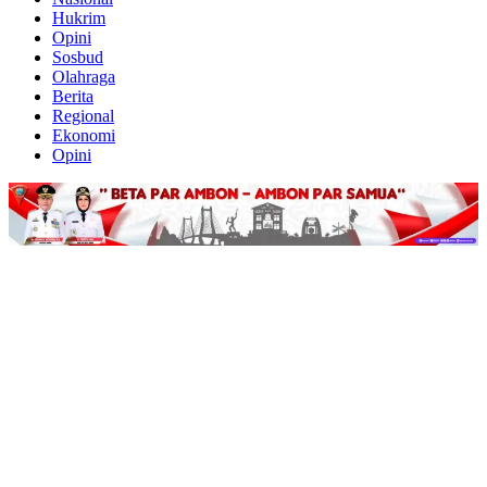
Hukrim
Opini
Sosbud
Olahraga
Berita
Regional
Ekonomi
Opini