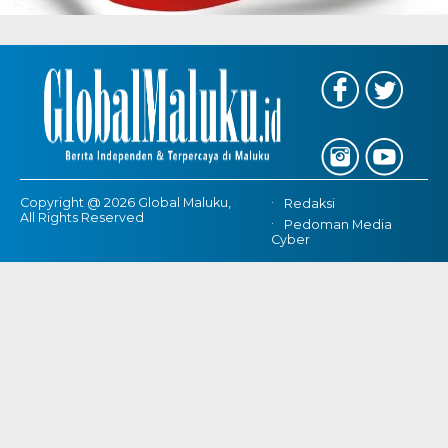
Copyright @ 2026 Global Maluku,
Redaksi
All Rights Reserved
Pedoman Media
Cyber