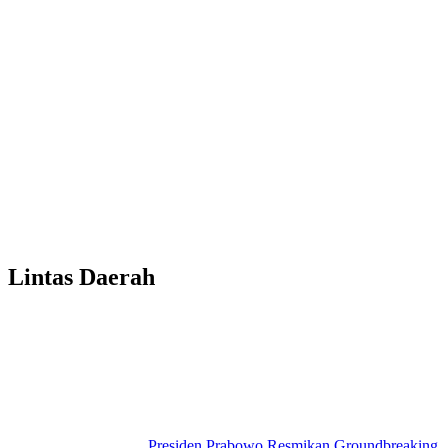
Lintas Daerah
Presiden Prabowo Resmikan Groundbreaking