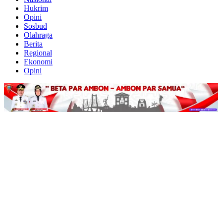
Hukrim
Opini
Sosbud
Olahraga
Berita
Regional
Ekonomi
Opini