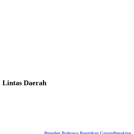
Lintas Daerah
Presiden Prabowo Resmikan Groundbreaking