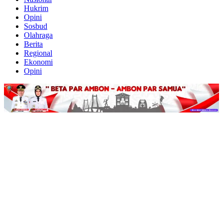
Hukrim
Opini
Sosbud
Olahraga
Berita
Regional
Ekonomi
Opini