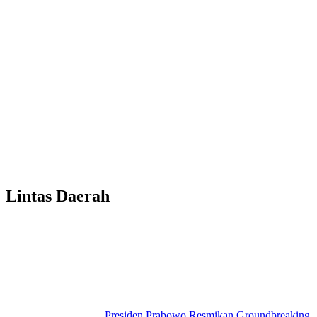
Lintas Daerah
Presiden Prabowo Resmikan Groundbreaking