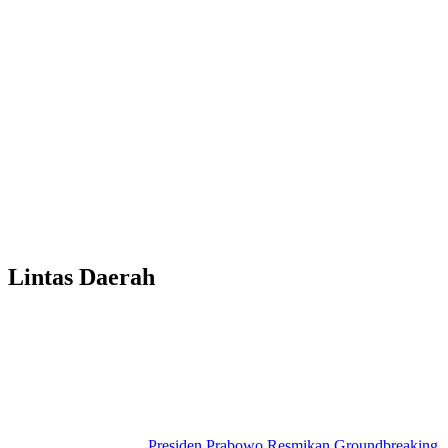
Lintas Daerah
Presiden Prabowo Resmikan Groundbreaking