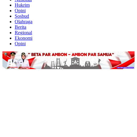
Hukrim
Opini
Sosbud
Olahraga
Berita
Regional
Ekonomi
Opini