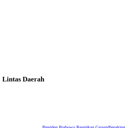
Lintas Daerah
Presiden Prabowo Resmikan Groundbreaking