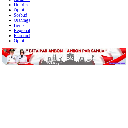
Hukrim
Opini
Sosbud
Olahraga
Berita
Regional
Ekonomi
Opini