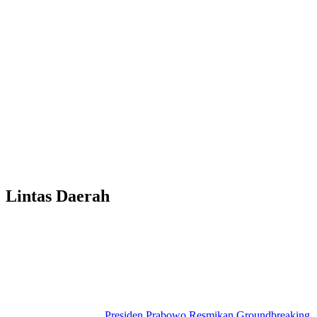
Lintas Daerah
Presiden Prabowo Resmikan Groundbreaking