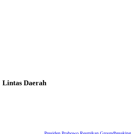
Lintas Daerah
Presiden Prabowo Resmikan Groundbreaking