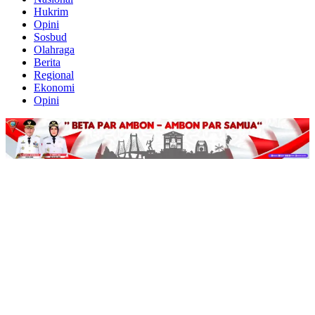
Hukrim
Opini
Sosbud
Olahraga
Berita
Regional
Ekonomi
Opini