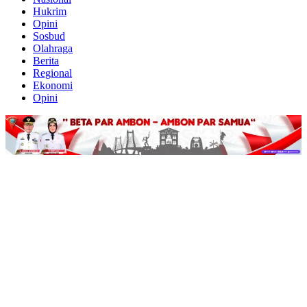
Hukrim
Opini
Sosbud
Olahraga
Berita
Regional
Ekonomi
Opini