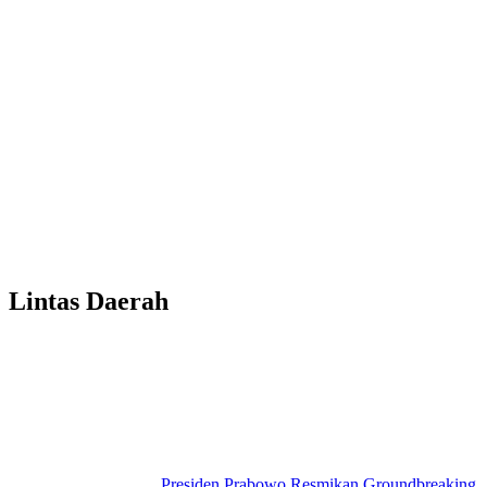
Lintas Daerah
Presiden Prabowo Resmikan Groundbreaking