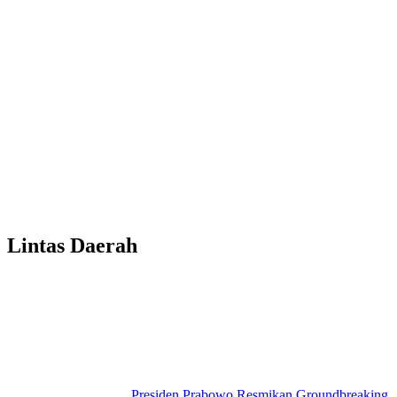
Lintas Daerah
Presiden Prabowo Resmikan Groundbreaking