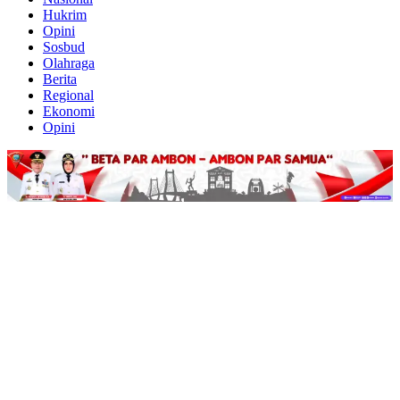
Hukrim
Opini
Sosbud
Olahraga
Berita
Regional
Ekonomi
Opini