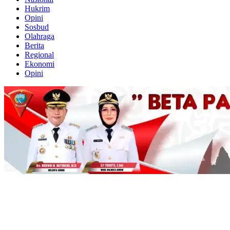
Hukrim
Opini
Sosbud
Olahraga
Berita
Regional
Ekonomi
Opini