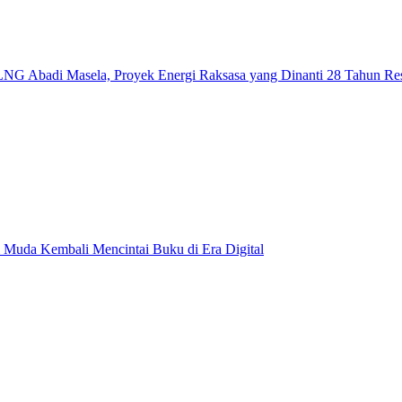
NG Abadi Masela, Proyek Energi Raksasa yang Dinanti 28 Tahun Re
 Muda Kembali Mencintai Buku di Era Digital