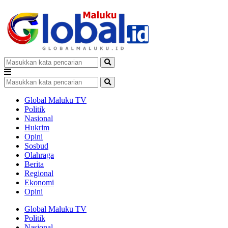
Global Maluku TV
Politik
Nasional
Hukrim
Opini
Sosbud
Olahraga
Berita
Regional
Ekonomi
Opini
Global Maluku TV
Politik
Nasional