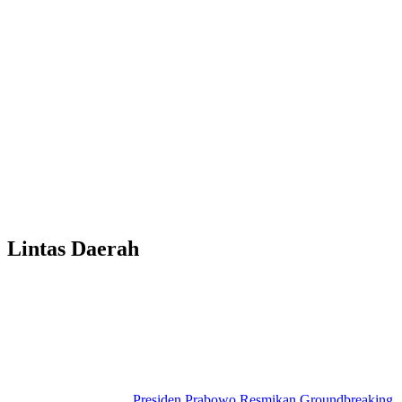
Lintas Daerah
Presiden Prabowo Resmikan Groundbreaking