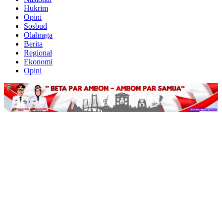
Hukrim
Opini
Sosbud
Olahraga
Berita
Regional
Ekonomi
Opini