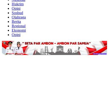
Hukrim
Opini
Sosbud
Olahraga
Berita
Regional
Ekonomi
Opini