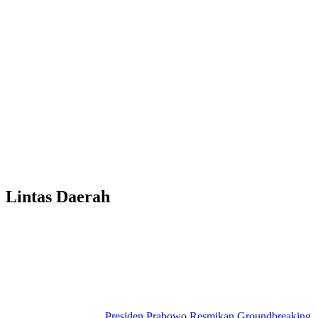
Lintas Daerah
Presiden Prabowo Resmikan Groundbreaking