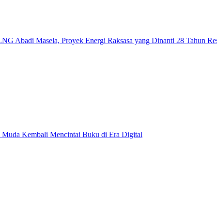
NG Abadi Masela, Proyek Energi Raksasa yang Dinanti 28 Tahun Re
 Muda Kembali Mencintai Buku di Era Digital