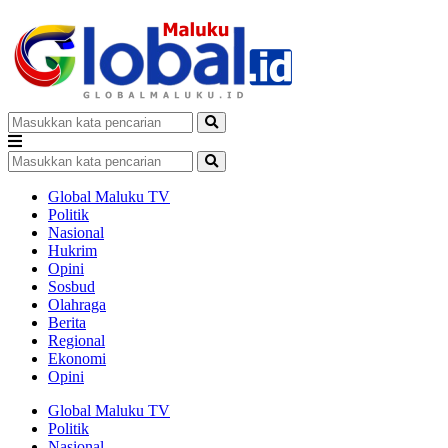
Global Maluku TV
Politik
Nasional
Hukrim
Opini
Sosbud
Olahraga
Berita
Regional
Ekonomi
Opini
Global Maluku TV
Politik
Nasional