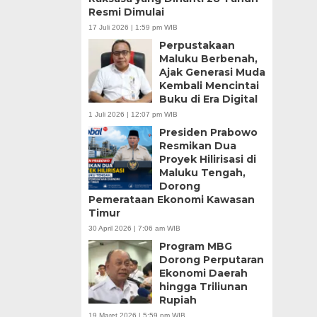
Resmi Dimulai
17 Juli 2026 | 1:59 pm WIB
Perpustakaan
Maluku Berbenah,
Ajak Generasi Muda
Kembali Mencintai
Buku di Era Digital
1 Juli 2026 | 12:07 pm WIB
Presiden Prabowo
Resmikan Dua
Proyek Hilirisasi di
Maluku Tengah,
Dorong
Pemerataan Ekonomi Kawasan
Timur
30 April 2026 | 7:06 am WIB
Program MBG
Dorong Perputaran
Ekonomi Daerah
hingga Triliunan
Rupiah
19 Maret 2026 | 5:59 pm WIB