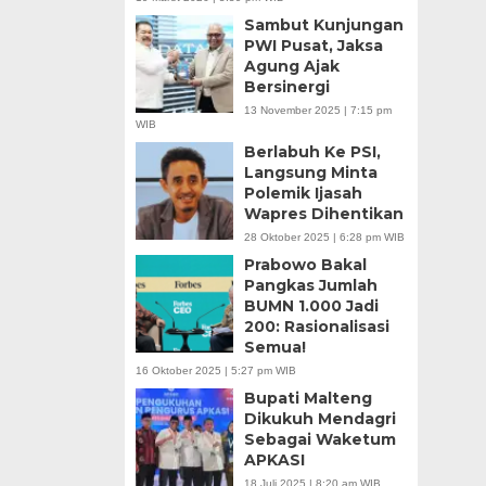
Sambut Kunjungan
PWI Pusat, Jaksa
Agung Ajak
Bersinergi
13 November 2025 | 7:15 pm
WIB
Berlabuh Ke PSI,
Langsung Minta
Polemik Ijasah
Wapres Dihentikan
28 Oktober 2025 | 6:28 pm WIB
Prabowo Bakal
Pangkas Jumlah
BUMN 1.000 Jadi
200: Rasionalisasi
Semua!
16 Oktober 2025 | 5:27 pm WIB
Bupati Malteng
Dikukuh Mendagri
Sebagai Waketum
APKASI
18 Juli 2025 | 8:20 am WIB