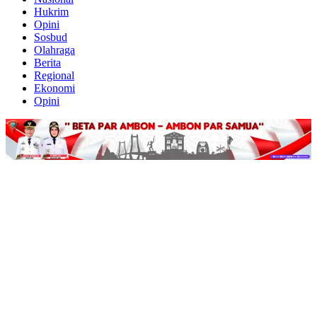
Hukrim
Opini
Sosbud
Olahraga
Berita
Regional
Ekonomi
Opini