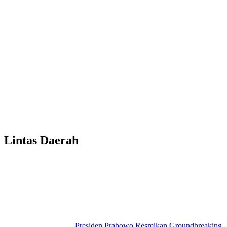
Lintas Daerah
Presiden Prabowo Resmikan Groundbreaking