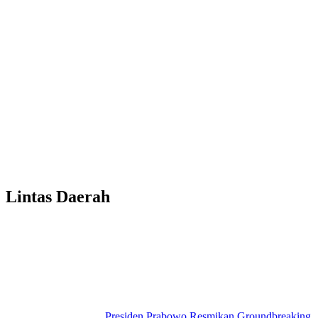
Lintas Daerah
Presiden Prabowo Resmikan Groundbreaking