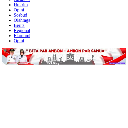
Hukrim
Opini
Sosbud
Olahraga
Berita
Regional
Ekonomi
Opini