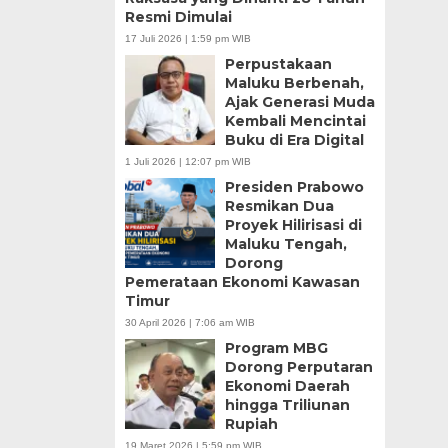
Resmi Dimulai
17 Juli 2026 | 1:59 pm WIB
Perpustakaan
Maluku Berbenah,
Ajak Generasi Muda
Kembali Mencintai
Buku di Era Digital
1 Juli 2026 | 12:07 pm WIB
Presiden Prabowo
Resmikan Dua
Proyek Hilirisasi di
Maluku Tengah,
Dorong
Pemerataan Ekonomi Kawasan
Timur
30 April 2026 | 7:06 am WIB
Program MBG
Dorong Perputaran
Ekonomi Daerah
hingga Triliunan
Rupiah
19 Maret 2026 | 5:59 pm WIB