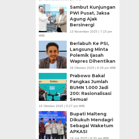
Sambut Kunjungan
PWI Pusat, Jaksa
Agung Ajak
Bersinergi
13 November 2025 | 7:15 pm
WIB
Berlabuh Ke PSI,
Langsung Minta
Polemik Ijasah
Wapres Dihentikan
28 Oktober 2025 | 6:28 pm WIB
Prabowo Bakal
Pangkas Jumlah
BUMN 1.000 Jadi
200: Rasionalisasi
Semua!
16 Oktober 2025 | 5:27 pm WIB
Bupati Malteng
Dikukuh Mendagri
Sebagai Waketum
APKASI
18 Juli 2025 | 8:20 am WIB