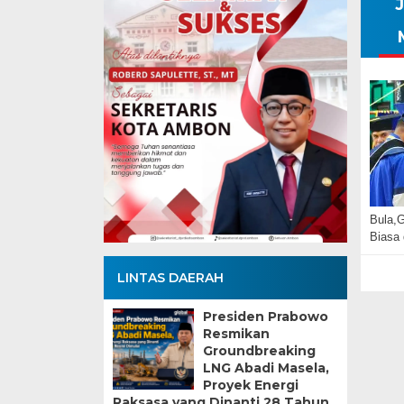
Bula,G
Biasa
LINTAS DAERAH
Presiden Prabowo
Resmikan
Groundbreaking
LNG Abadi Masela,
Proyek Energi
Raksasa yang Dinanti 28 Tahun