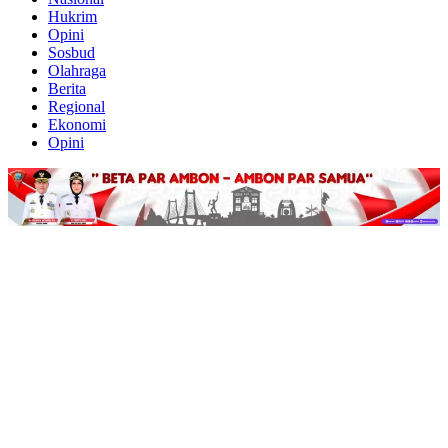
Hukrim
Opini
Sosbud
Olahraga
Berita
Regional
Ekonomi
Opini