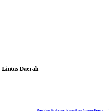
Lintas Daerah
Presiden Prabowo Resmikan Groundbreaking