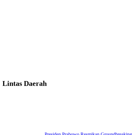
Lintas Daerah
Presiden Prabowo Resmikan Groundbreaking