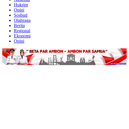
Hukrim
Opini
Sosbud
Olahraga
Berita
Regional
Ekonomi
Opini