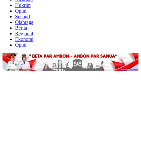
Hukrim
Opini
Sosbud
Olahraga
Berita
Regional
Ekonomi
Opini