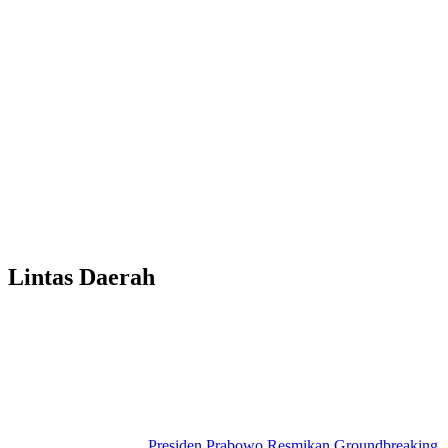
Lintas Daerah
Presiden Prabowo Resmikan Groundbreaking