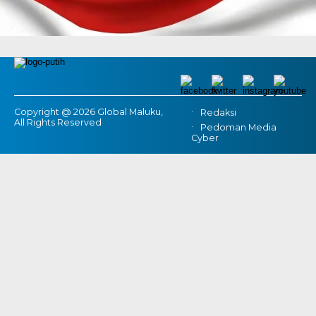
Copyright @ 2026 Global Maluku,
Redaksi
All Rights Reserved
Pedoman Media
Cyber