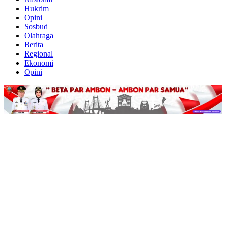
Hukrim
Opini
Sosbud
Olahraga
Berita
Regional
Ekonomi
Opini