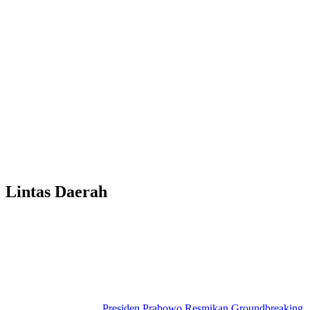
Lintas Daerah
Presiden Prabowo Resmikan Groundbreaking