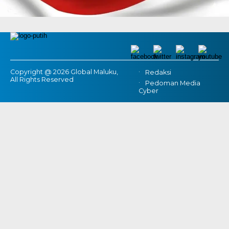
Copyright @ 2026 Global Maluku,
Redaksi
All Rights Reserved
Pedoman Media
Cyber