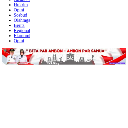
Hukrim
Opini
Sosbud
Olahraga
Berita
Regional
Ekonomi
Opini