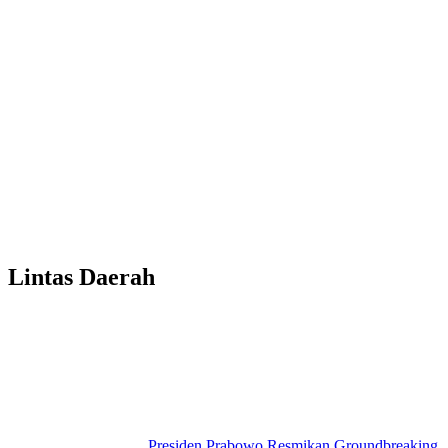
Lintas Daerah
Presiden Prabowo Resmikan Groundbreaking