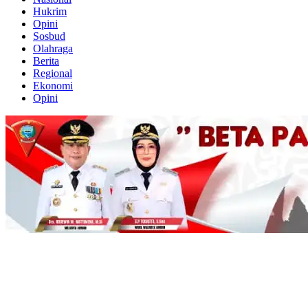
Hukrim
Opini
Sosbud
Olahraga
Berita
Regional
Ekonomi
Opini