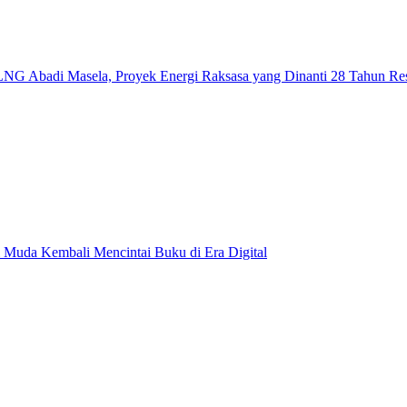
NG Abadi Masela, Proyek Energi Raksasa yang Dinanti 28 Tahun Re
 Muda Kembali Mencintai Buku di Era Digital