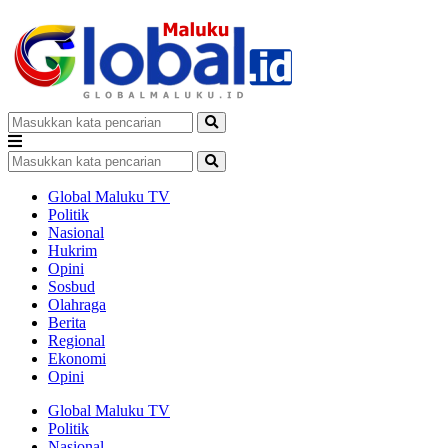
Global Maluku TV
Politik
Nasional
Hukrim
Opini
Sosbud
Olahraga
Berita
Regional
Ekonomi
Opini
Global Maluku TV
Politik
Nasional