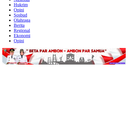
Hukrim
Opini
Sosbud
Olahraga
Berita
Regional
Ekonomi
Opini