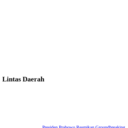
Lintas Daerah
Presiden Prabowo Resmikan Groundbreaking