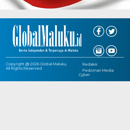
Copyright @ 2026 Global Maluku,
Redaksi
All Rights Reserved
Pedoman Media
Cyber