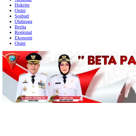
Hukrim
Opini
Sosbud
Olahraga
Berita
Regional
Ekonomi
Opini