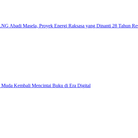
NG Abadi Masela, Proyek Energi Raksasa yang Dinanti 28 Tahun Re
 Muda Kembali Mencintai Buku di Era Digital