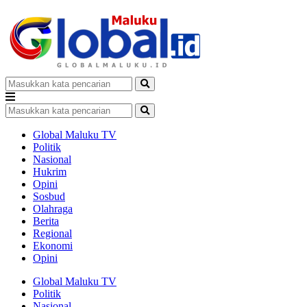
Global Maluku TV
Politik
Nasional
Hukrim
Opini
Sosbud
Olahraga
Berita
Regional
Ekonomi
Opini
Global Maluku TV
Politik
Nasional