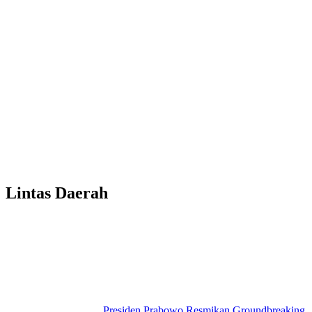
Lintas Daerah
Presiden Prabowo Resmikan Groundbreaking