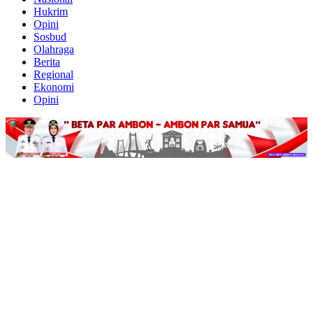
Hukrim
Opini
Sosbud
Olahraga
Berita
Regional
Ekonomi
Opini