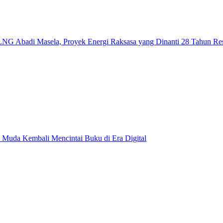
NG Abadi Masela, Proyek Energi Raksasa yang Dinanti 28 Tahun Re
 Muda Kembali Mencintai Buku di Era Digital