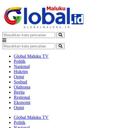
Global Maluku TV
Politik
Nasional
Hukrim
Opini
Sosbud
Olahraga
Berita
Regional
Ekonomi
Opini
Global Maluku TV
Politik
Nasional