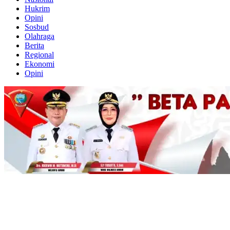
Hukrim
Opini
Sosbud
Olahraga
Berita
Regional
Ekonomi
Opini