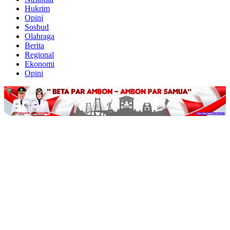
Hukrim
Opini
Sosbud
Olahraga
Berita
Regional
Ekonomi
Opini