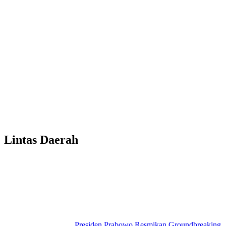
Lintas Daerah
Presiden Prabowo Resmikan Groundbreaking