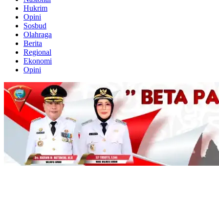
Hukrim
Opini
Sosbud
Olahraga
Berita
Regional
Ekonomi
Opini