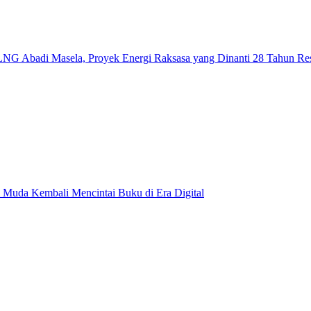
NG Abadi Masela, Proyek Energi Raksasa yang Dinanti 28 Tahun Re
 Muda Kembali Mencintai Buku di Era Digital