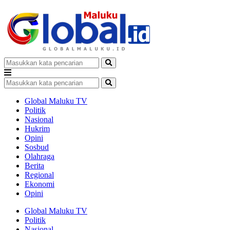
Global Maluku TV
Politik
Nasional
Hukrim
Opini
Sosbud
Olahraga
Berita
Regional
Ekonomi
Opini
Global Maluku TV
Politik
Nasional