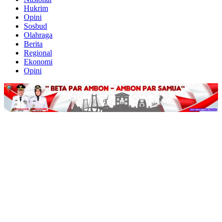
Hukrim
Opini
Sosbud
Olahraga
Berita
Regional
Ekonomi
Opini