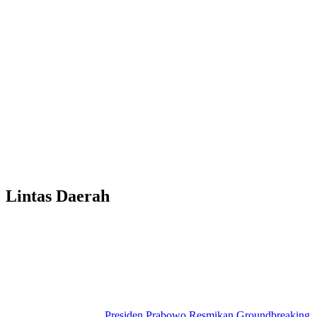
Lintas Daerah
Presiden Prabowo Resmikan Groundbreaking