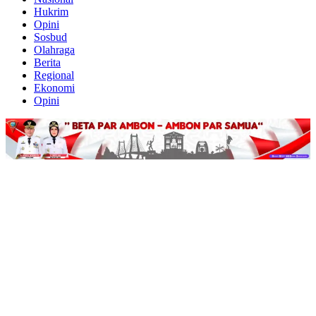
Hukrim
Opini
Sosbud
Olahraga
Berita
Regional
Ekonomi
Opini