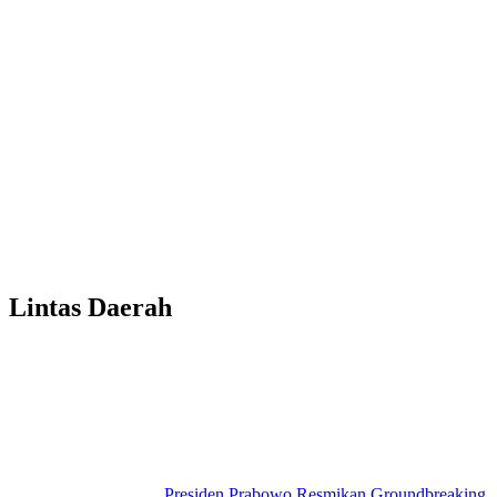
Lintas Daerah
Presiden Prabowo Resmikan Groundbreaking