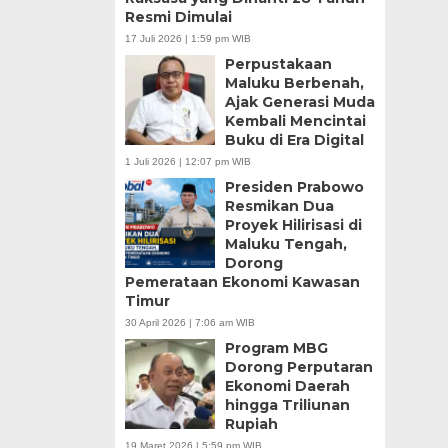
Resmi Dimulai
17 Juli 2026 | 1:59 pm WIB
Perpustakaan
Maluku Berbenah,
Ajak Generasi Muda
Kembali Mencintai
Buku di Era Digital
1 Juli 2026 | 12:07 pm WIB
Presiden Prabowo
Resmikan Dua
Proyek Hilirisasi di
Maluku Tengah,
Dorong
Pemerataan Ekonomi Kawasan
Timur
30 April 2026 | 7:06 am WIB
Program MBG
Dorong Perputaran
Ekonomi Daerah
hingga Triliunan
Rupiah
19 Maret 2026 | 5:59 pm WIB