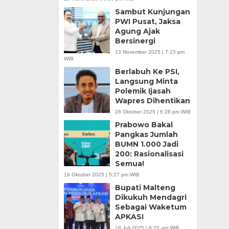
Sambut Kunjungan
PWI Pusat, Jaksa
Agung Ajak
Bersinergi
13 November 2025 | 7:15 pm
WIB
Berlabuh Ke PSI,
Langsung Minta
Polemik Ijasah
Wapres Dihentikan
28 Oktober 2025 | 6:28 pm WIB
Prabowo Bakal
Pangkas Jumlah
BUMN 1.000 Jadi
200: Rasionalisasi
Semua!
16 Oktober 2025 | 5:27 pm WIB
Bupati Malteng
Dikukuh Mendagri
Sebagai Waketum
APKASI
18 Juli 2025 | 8:20 am WIB