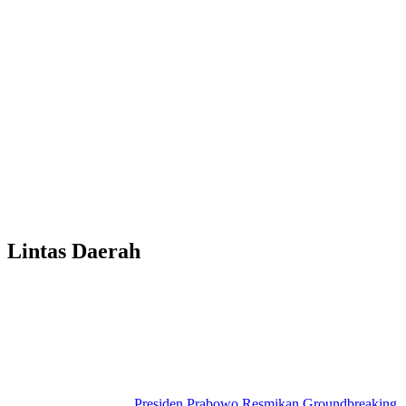
Lintas Daerah
Presiden Prabowo Resmikan Groundbreaking