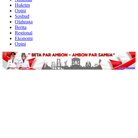
Hukrim
Opini
Sosbud
Olahraga
Berita
Regional
Ekonomi
Opini