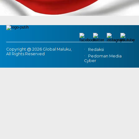
Copyright @ 2026 Global Maluku,
Redaksi
All Rights Reserved
Pedoman Media
Cyber