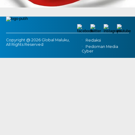
Copyright @ 2026 Global Maluku,
Redaksi
All Rights Reserved
Pedoman Media
Cyber