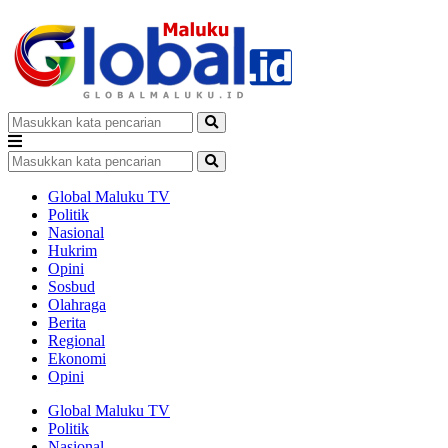
Global Maluku TV
Politik
Nasional
Hukrim
Opini
Sosbud
Olahraga
Berita
Regional
Ekonomi
Opini
Global Maluku TV
Politik
Nasional