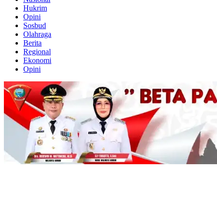
Hukrim
Opini
Sosbud
Olahraga
Berita
Regional
Ekonomi
Opini