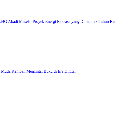
NG Abadi Masela, Proyek Energi Raksasa yang Dinanti 28 Tahun Re
 Muda Kembali Mencintai Buku di Era Digital