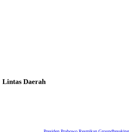
Lintas Daerah
Presiden Prabowo Resmikan Groundbreaking