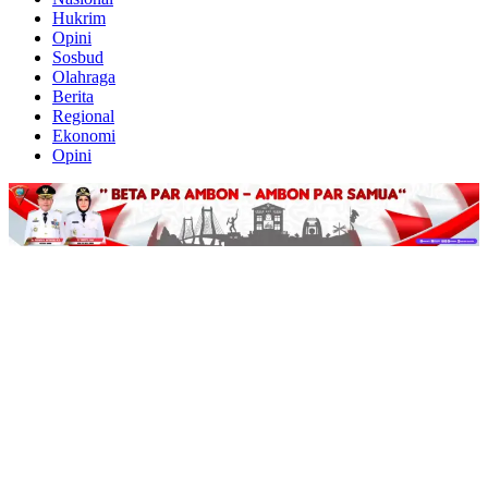
Hukrim
Opini
Sosbud
Olahraga
Berita
Regional
Ekonomi
Opini