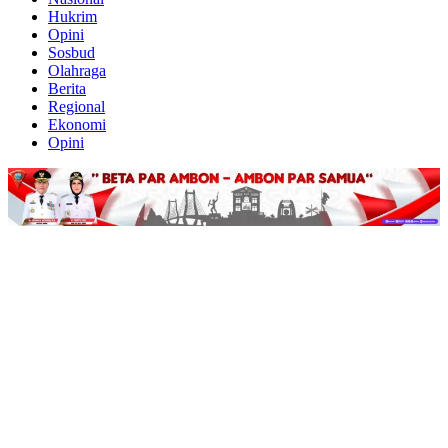
Hukrim
Opini
Sosbud
Olahraga
Berita
Regional
Ekonomi
Opini