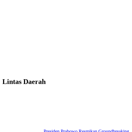
Lintas Daerah
Presiden Prabowo Resmikan Groundbreaking