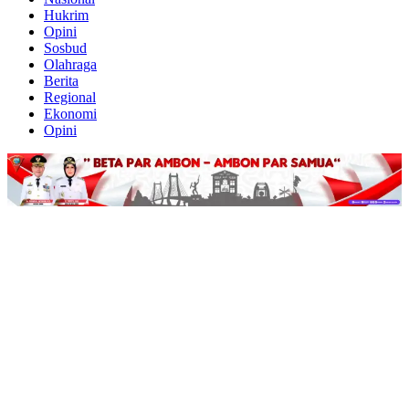
Hukrim
Opini
Sosbud
Olahraga
Berita
Regional
Ekonomi
Opini