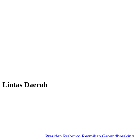
Lintas Daerah
Presiden Prabowo Resmikan Groundbreaking