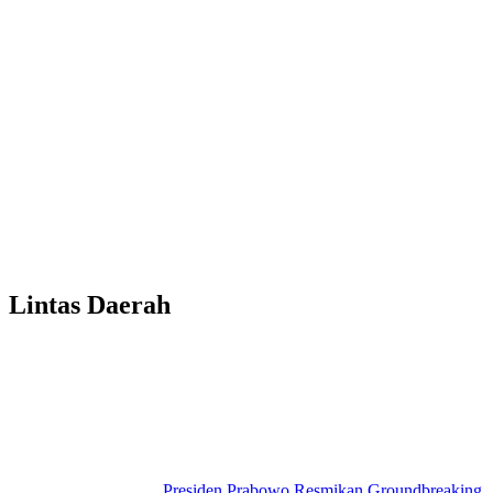
Lintas Daerah
Presiden Prabowo Resmikan Groundbreaking