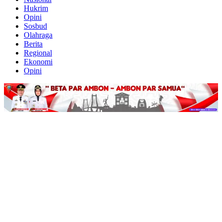
Hukrim
Opini
Sosbud
Olahraga
Berita
Regional
Ekonomi
Opini