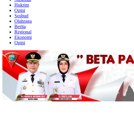
Hukrim
Opini
Sosbud
Olahraga
Berita
Regional
Ekonomi
Opini