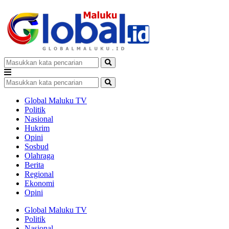
Global Maluku TV
Politik
Nasional
Hukrim
Opini
Sosbud
Olahraga
Berita
Regional
Ekonomi
Opini
Global Maluku TV
Politik
Nasional