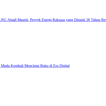
NG Abadi Masela, Proyek Energi Raksasa yang Dinanti 28 Tahun Re
 Muda Kembali Mencintai Buku di Era Digital