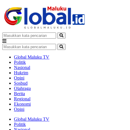
Global Maluku TV
Politik
Nasional
Hukrim
Opini
Sosbud
Olahraga
Berita
Regional
Ekonomi
Opini
Global Maluku TV
Politik
Nasional