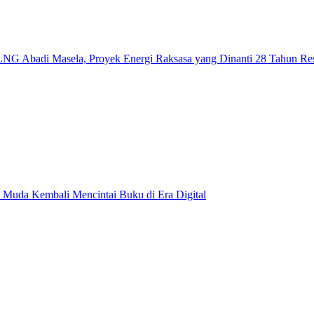
NG Abadi Masela, Proyek Energi Raksasa yang Dinanti 28 Tahun Re
 Muda Kembali Mencintai Buku di Era Digital