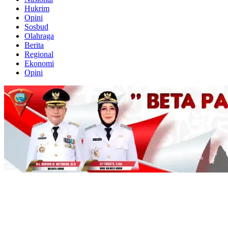
Hukrim
Opini
Sosbud
Olahraga
Berita
Regional
Ekonomi
Opini